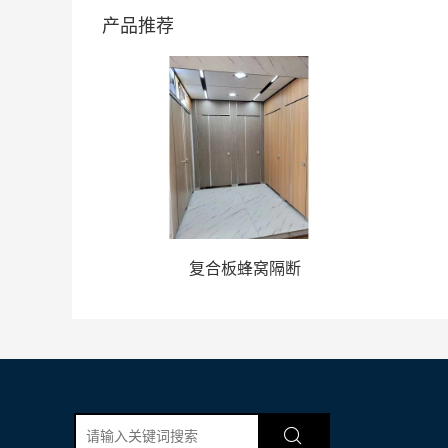
产品推荐
断
复合板蜂窝隔断