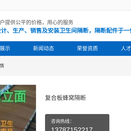
户提供公平的价格，用心的服务
设计、生产、销售及安装卫生间隔断，隔断配件于一
展示
新闻动态
荣誉资质
人
情
复合板蜂窝隔断
咨询热线：
13787152217