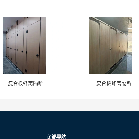
复合板蜂窝隔断
复合板蜂窝隔断
底部导航